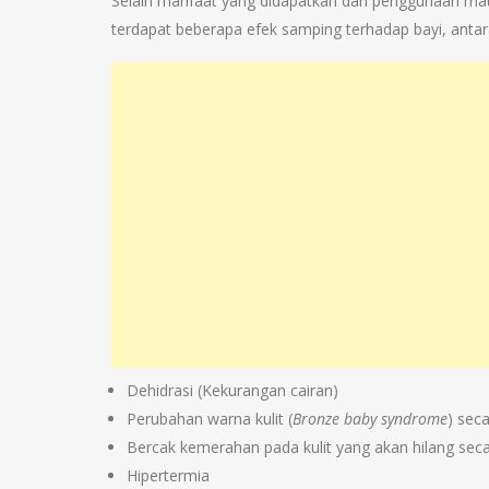
Selain manfaat yang didapatkan dari penggunaan mau
terdapat beberapa efek samping terhadap bayi, antara
Dehidrasi (Kekurangan cairan)
Perubahan warna kulit (
Bronze baby syndrome
) sec
Bercak kemerahan pada kulit yang akan hilang sec
Hipertermia