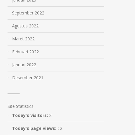
September 2022
Agustus 2022
Maret 2022
Februari 2022
Januari 2022
Desember 2021
Site Statistics
Dampak Obesitas Bagi
Yuk Cegah Kanke
Today's visitors:
2
Remaja
Rahim Sedini Mu
Dengan IVA Test
Februari 26, 2023
Today's page views: :
2