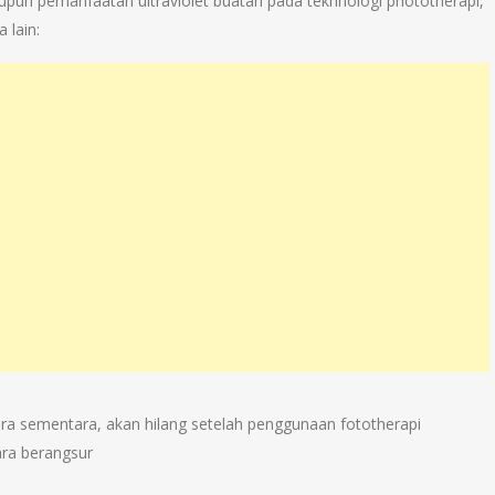
pun pemanfaatan ultraviolet buatan pada tekhnologi phototherapi,
 lain:
ara sementara, akan hilang setelah penggunaan fototherapi
ara berangsur