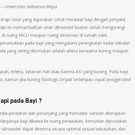
– Universitas Indonesia Maju)
terapi sinar yang digunakan untuk merawat bayi dengan penyakit
erapi ini memanfaatkan sinar ultraviolet buatan untuk mengurangi
t di ruang NICU maupun ruang observasi di rumah sakit.
diperuntukkan pada bayi yang mengalami peningkatan kadar bilirubin
 tanda yang sering ditemukan adalah sklera berwarna kuning maupun
rah, infeksi, kelainan hati atau karena ASI yang kurang. Pada bayi
, namun jika kuning fisiologis terjadi terlampau cepat (
exaggerated
api pada Bayi ?
sedia peralatan dan penunjang yang memadai. Setelah ditetapkan
elanjutnya bayi dibawa ke ruang perawatan, kemudian diposisikan
ultraviolet dapat diterima secara optimal sesuai kebutuhan, dan