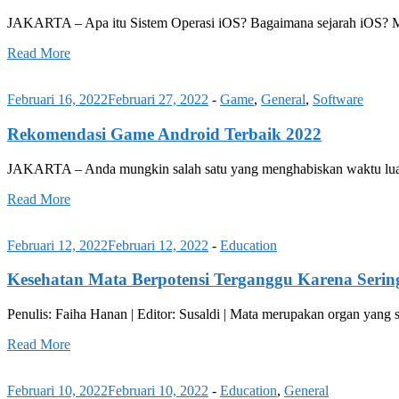
JAKARTA – Apa itu Sistem Operasi iOS? Bagaimana sejarah iOS? Me
Read More
Februari 16, 2022
Februari 27, 2022
-
Game
,
General
,
Software
Rekomendasi Game Android Terbaik 2022
JAKARTA – Anda mungkin salah satu yang menghabiskan waktu luan
Read More
Februari 12, 2022
Februari 12, 2022
-
Education
Kesehatan Mata Berpotensi Terganggu Karena Serin
Penulis: Faiha Hanan | Editor: Susaldi | Mata merupakan organ yang
Read More
Februari 10, 2022
Februari 10, 2022
-
Education
,
General