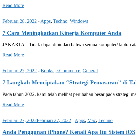
Read More
Februari 28, 2022
-
Apps
,
Techno
,
Windows
7 Cara Meningkatkan Kinerja Komputer Anda
JAKARTA – Tidak dapat dihindari bahwa semua komputer/ laptop at
Read More
Februari 27, 2022
-
Books
,
e-Commerce
,
General
7 Langkah Menciptakan “Strategi Pemasaran” di T
Pada tahun 2022, kami telah melihat perubahan besar pada strategi m
Read More
Februari 27, 2022
Februari 27, 2022
-
Apps
,
Mac
,
Techno
Anda Penggunan iPhone? Kenali Apa Itu Sistem iOS