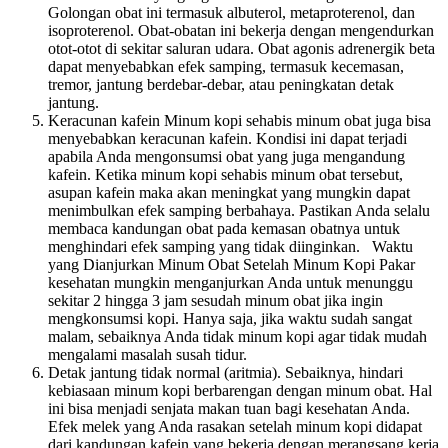
Golongan obat ini termasuk albuterol, metaproterenol, dan
isoproterenol. Obat-obatan ini bekerja dengan mengendurkan
otot-otot di sekitar saluran udara. Obat agonis adrenergik beta
dapat menyebabkan efek samping, termasuk kecemasan,
tremor, jantung berdebar-debar, atau peningkatan detak
jantung.
Keracunan kafein Minum kopi sehabis minum obat juga bisa
menyebabkan keracunan kafein. Kondisi ini dapat terjadi
apabila Anda mengonsumsi obat yang juga mengandung
kafein. Ketika minum kopi sehabis minum obat tersebut,
asupan kafein maka akan meningkat yang mungkin dapat
menimbulkan efek samping berbahaya. Pastikan Anda selalu
membaca kandungan obat pada kemasan obatnya untuk
menghindari efek samping yang tidak diinginkan. Waktu
yang Dianjurkan Minum Obat Setelah Minum Kopi Pakar
kesehatan mungkin menganjurkan Anda untuk menunggu
sekitar 2 hingga 3 jam sesudah minum obat jika ingin
mengkonsumsi kopi. Hanya saja, jika waktu sudah sangat
malam, sebaiknya Anda tidak minum kopi agar tidak mudah
mengalami masalah susah tidur.
Detak jantung tidak normal (aritmia). Sebaiknya, hindari
kebiasaan minum kopi berbarengan dengan minum obat. Hal
ini bisa menjadi senjata makan tuan bagi kesehatan Anda.
Efek melek yang Anda rasakan setelah minum kopi didapat
dari kandungan kafein yang bekerja dengan merangsang kerja