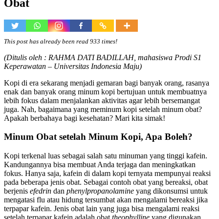
Obat
This post has already been read 933 times!
(Ditulis oleh : RAHMA DATI BADILLAH, mahasiswa Prodi S1
Keperawatan – Universitas Indonesia Maju)
Kopi di era sekarang menjadi gemaran bagi banyak orang, rasanya
enak dan banyak orang minum kopi bertujuan untuk membuatnya
lebih fokus dalam menjalankan aktivitas agar lebih bersemangat
juga. Nah, bagaimana yang meminum kopi setelah minum obat?
Apakah berbahaya bagi kesehatan? Mari kita simak!
Minum Obat setelah Minum Kopi, Apa Boleh?
Kopi terkenal luas sebagai salah satu minuman yang tinggi kafein.
Kandungannya bisa membuat Anda terjaga dan meningkatkan
fokus. Hanya saja, kafein di dalam kopi ternyata mempunyai reaksi
pada beberapa jenis obat. Sebagai contoh obat yang bereaksi, obat
berjenis
efedrin
dan
phenylpropanolamine
yang dikonsumsi untuk
mengatasi flu atau hidung tersumbat akan mengalami bereaksi jika
terpapar kafein. Jenis obat lain yang juga bisa mengalami reaksi
setelah terpapar kafein adalah obat
theophylline
yang digunakan