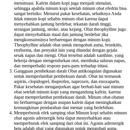
menstruasi. Kafein dalam kopi juga menjadi stimulan,
sehingga apabila minum kopi setelah minum obat efedrin bisa
sangat berisiko. Menurut pakar kesehatan, sebaiknya Anda
tidak minum kopi sehabis minum obat karena dapat
menyebabkan jantung berdebar, tekanan darah tinggi,
serangan jantung, stroke, atau kejang. Obat theophylline juga
dapat menyebabkan mual dan jantung berdebar jika
mengkonsumsinya berbarengan dengan minum kopi.
Theophylline adalah obat untuk mengobati asma, bronkitis,
emfisema, dan penyakit lain yang ditandai dengan gejala
sesak napas dan mengi. Obat tersebut adalah xanthine, yang
bekerja dengan mengendurkan otot, membuka saluran napas,
dan memperbaiki respons paru-paru terhadap iritasi.
Gangguan pembekuan darah Obat antikoagulan digunakan
untuk memperlambat pembekuan darah. Obat ini termasuk
aspirin, clopidogrel, ibuprofen, naproxen, dan enoxaparin.
Pakar kesehatan menganjurkan agar berhati-hati saat minum
obat setelah minum kopi yang mengandung kafein, karena
dapat memperlambat pembekuan darah. Minum obat-obatan
ini berbarengan dengan asupan kafein dapat meningkatkan
kemungkinan pendarahan dan memar yang berlebihan.
Memperburuk efek samping obat Minum kopi sehabis minum
obat agonis adrenergik beta dapat menyebabkan atau
memperburuk efek samping dari obat ini. Agonis adrenergik
beta adalah obat yang digunakan untuk mengobati asma.