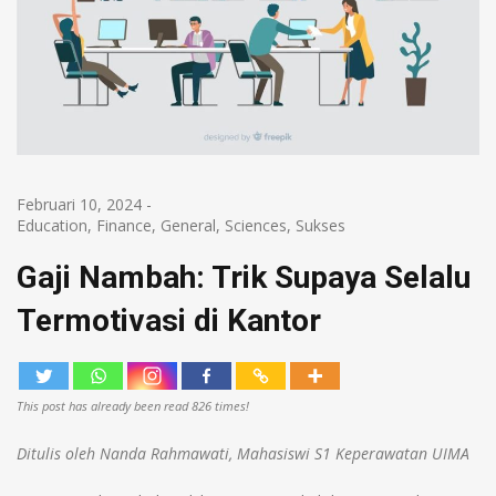
Februari 10, 2024
-
Education
,
Finance
,
General
,
Sciences
,
Sukses
Gaji Nambah: Trik Supaya Selalu
Termotivasi di Kantor
This post has already been read 826 times!
Ditulis oleh Nanda Rahmawati, Mahasiswi S1 Keperawatan UIMA