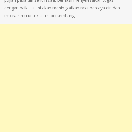
pujian pada diri sendiri saat berhasil menyelesaikan tugas
dengan baik. Hal ini akan meningkatkan rasa percaya diri dan
motivasimu untuk terus berkembang.