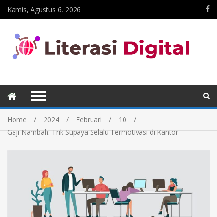
Kamis, Agustus 6, 2026
Home
2024
Februari
10
Gaji Nambah: Trik Supaya Selalu Termotivasi di Kantor