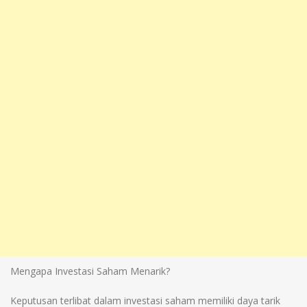
Mengapa Investasi Saham Menarik?
Keputusan terlibat dalam investasi saham memiliki daya tarik