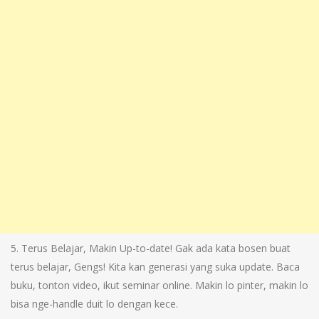
5. Terus Belajar, Makin Up-to-date! Gak ada kata bosen buat
terus belajar, Gengs! Kita kan generasi yang suka update. Baca
buku, tonton video, ikut seminar online. Makin lo pinter, makin lo
bisa nge-handle duit lo dengan kece.