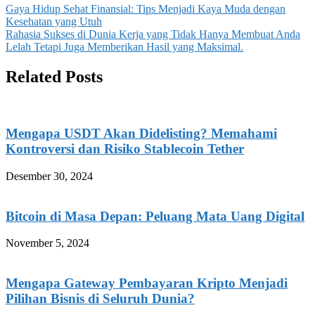
Navigasi
Gaya Hidup Sehat Finansial: Tips Menjadi Kaya Muda dengan
Kesehatan yang Utuh
pos
Rahasia Sukses di Dunia Kerja yang Tidak Hanya Membuat Anda
Lelah Tetapi Juga Memberikan Hasil yang Maksimal.
Related Posts
Mengapa USDT Akan Didelisting? Memahami
Kontroversi dan Risiko Stablecoin Tether
Desember 30, 2024
Bitcoin di Masa Depan: Peluang Mata Uang Digital
November 5, 2024
Mengapa Gateway Pembayaran Kripto Menjadi
Pilihan Bisnis di Seluruh Dunia?