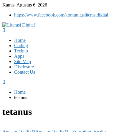
Kamis, Agustus 6, 2026
https://www.facebook.com/komunitasliterasidigital
Home
Coding
Techno
Apps
Site Map
Disclosure
Contact Us
Home
tetanus
tetanus
Agustus 10, 2023
Agustus 10, 2023
-
Education
,
Health